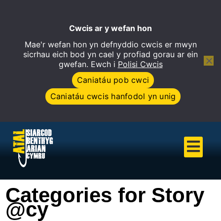
Cwcis ar y wefan hon
Mae'r wefan hon yn defnyddio cwcis er mwyn
Open 
sicrhau eich bod yn cael y profiad gorau ar ein
gwefan. Ewch i
Polisi Cwcis
Caniatáu pob cwci
Caniatáu cwcis hanfodol yn unig
Categories for Story
@cy