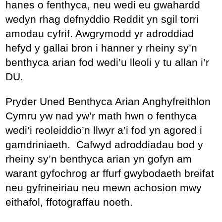
hanes o fenthyca, neu wedi eu gwahardd
wedyn rhag defnyddio Reddit yn sgil torri
amodau cyfrif. Awgrymodd yr adroddiad
hefyd y gallai bron i hanner y rheiny sy’n
benthyca arian fod wedi’u lleoli y tu allan i’r
DU.
Pryder Uned Benthyca Arian Anghyfreithlon
Cymru yw nad yw’r math hwn o fenthyca
wedi’i reoleiddio’n llwyr a’i fod yn agored i
gamdriniaeth. Cafwyd adroddiadau bod y
rheiny sy’n benthyca arian yn gofyn am
warant gyfochrog ar ffurf gwybodaeth breifat
neu gyfrineiriau neu mewn achosion mwy
eithafol, ffotograffau noeth.