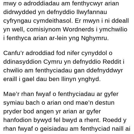
mwy o adroddiadau am fenthycwyr arian
didrwydded yn defnyddio llwyfannau
cyfryngau cymdeithasol. Er mwyn i ni ddeall
yn well, comisiynom Wordnerds i ymchwilio
i fenthyca arian ar-lein yng Nghymru.
Canfu’r adroddiad fod nifer cynyddol o
ddinasyddion Cymru yn defnyddio Reddit i
chwilio am fenthyciadau gan ddefnyddwyr
eraill i gael dau ben llinyn ynghyd.
Mae’r rhan fwyaf o fenthyciadau ar gyfer
symiau bach o arian ond mae’n destun
pryder bod angen yr arian ar gyfer
hanfodion bywyd fel bwyd a rhent. Roedd y
rhan fwyaf o geisiadau am fenthyciad naill ai