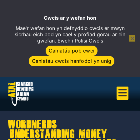
Cwcis ar y wefan hon
Mae'r wefan hon yn defnyddio cwcis er mwyn
Open 
sicrhau eich bod yn cael y profiad gorau ar ein
gwefan. Ewch i
Polisi Cwcis
Caniatáu pob cwci
Caniatáu cwcis hanfodol yn unig
Wordnerds –
‘Understanding Money