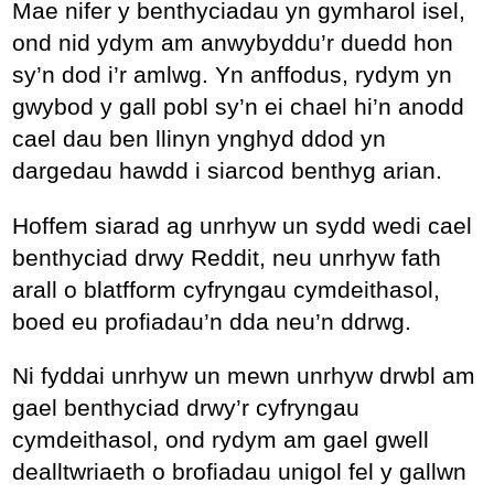
Mae nifer y benthyciadau yn gymharol isel,
ond nid ydym am anwybyddu’r duedd hon
sy’n dod i’r amlwg. Yn anffodus, rydym yn
gwybod y gall pobl sy’n ei chael hi’n anodd
cael dau ben llinyn ynghyd ddod yn
dargedau hawdd i siarcod benthyg arian.
Hoffem siarad ag unrhyw un sydd wedi cael
benthyciad drwy Reddit, neu unrhyw fath
arall o blatfform cyfryngau cymdeithasol,
boed eu profiadau’n dda neu’n ddrwg.
Ni fyddai unrhyw un mewn unrhyw drwbl am
gael benthyciad drwy’r cyfryngau
cymdeithasol, ond rydym am gael gwell
dealltwriaeth o brofiadau unigol fel y gallwn