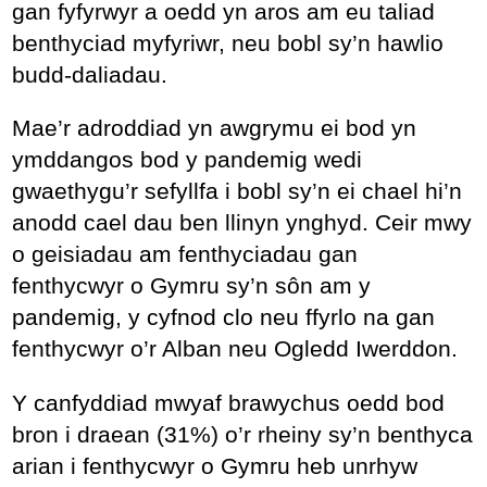
gan fyfyrwyr a oedd yn aros am eu taliad
benthyciad myfyriwr, neu bobl sy’n hawlio
budd-daliadau.
Mae’r adroddiad yn awgrymu ei bod yn
ymddangos bod y pandemig wedi
gwaethygu’r sefyllfa i bobl sy’n ei chael hi’n
anodd cael dau ben llinyn ynghyd. Ceir mwy
o geisiadau am fenthyciadau gan
fenthycwyr o Gymru sy’n sôn am y
pandemig, y cyfnod clo neu ffyrlo na gan
fenthycwyr o’r Alban neu Ogledd Iwerddon.
Y canfyddiad mwyaf brawychus oedd bod
bron i draean (31%) o’r rheiny sy’n benthyca
arian i fenthycwyr o Gymru heb unrhyw